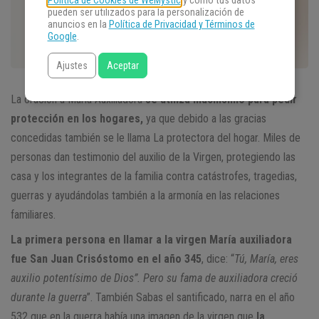
Política de Cookies de WeMystic
y cómo tus datos
pueden ser utilizados para la personalización de
anuncios en la
Política de Privacidad y Términos de
Google
.
Ajustes
Aceptar
La oración a María Auxiliadora
se utiliza muchísimo para pedir
protección en los hogares,
ya que debido a las gracias
concedidas también se le llama La protectora del hogar. Miles de
personas dan testimonio del auxilio de la Virgen, protegiendo las
casa y los integrantes de la familia contra catástrofes, tragedias,
guerras y ayudándolas también a la armonía en las relaciones
familiares.
La primera persona en llamar a la virgen María auxiliadora
fue San Juan Crisóstomo en el año 345
, dice: “
Tú, María, eres
auxilio potentísimo de Dios”. Pero su fama de auxiliadora creció
durante la guerra
”. También Sabas el santificado, narra en el año
532 que en la guerra había una imagen de la virgen que
la