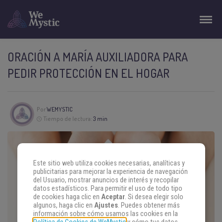
ORACIÓN A MARÍA AUXILIADORA PARA
PEDIR PROTECCIÓN EN EL HOGAR
Por
WEMYSTIC
Tiempo de lectura:
3 min
Este sitio web utiliza cookies necesarias, analíticas y
publicitarias para mejorar la experiencia de navegación
del Usuario, mostrar anuncios de interés y recopilar
datos estadísticos. Para permitir el uso de todo tipo
de cookies haga clic en
Aceptar
. Si desea elegir solo
algunos, haga clic en
Ajustes
. Puedes obtener más
información sobre cómo usamos las cookies en la