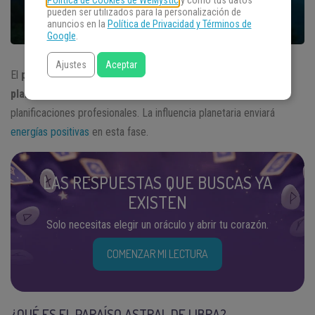
Política de Cookies de WeMystic
y cómo tus datos
pueden ser utilizados para la personalización de
anuncios en la
Política de Privacidad y Términos de
Google
.
Ajustes
Aceptar
El
paraíso astral de Libra es una gran época para hacer
planes
, reforzar amistades, iniciar
relaciones
y hacer
planificaciones profesionales. La influencia planetaria enviará
energías positivas
en esta fase.
LAS RESPUESTAS QUE BUSCAS YA
EXISTEN
Solo necesitas elegir un oráculo y abrir tu corazón.
COMENZAR MI LECTURA
¿QUÉ ES EL PARAÍSO ASTRAL DE LIBRA?