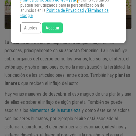
Política de Cookies de WeMystic
y cómo tus datos
pueden ser utilizados para la personalización de
anuncios en la
Política de Privacidad y Términos de
Google
.
Ajustes
Aceptar
La Luna es uno de los principales astros que influye en las
personas, principalmente en su aspecto femenino. La luna influye
sobre órganos del cuerpo como los ovarios, los senos, el útero, el
estómago y sobre funciones como la menstruación, la fertilidad, la
lubricación de las articulaciones, entre otros. También hay
plantas
lunares
que reciben el influjo del astro.
Hay varias maneras de descubrir el uso mágico de una planta y una
de ellas es saber el influjo de algún planeta. También se puede
asociar a los
elementos de la naturaleza
y como éste se relaciona
con los seres humanos, por ejemplo el aire está asociado al
sistema respiratorio; el elemento tierra al estómago, intestinos y
sistema digestivo; el fuego al corazón, a la presión; y el agua al