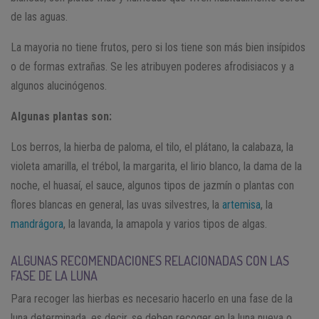
de las aguas.
La mayoria no tiene frutos, pero si los tiene son más bien insípidos
o de formas extrañas. Se les atribuyen poderes afrodisiacos y a
algunos alucinógenos.
Algunas plantas son:
Los berros, la hierba de paloma, el tilo, el plátano, la calabaza, la
violeta amarilla, el trébol, la margarita, el lirio blanco, la dama de la
noche, el huasaí, el sauce, algunos tipos de jazmín o plantas con
flores blancas en general, las uvas silvestres, la
artemisa
, la
mandrágora
, la lavanda, la amapola y varios tipos de algas.
ALGUNAS RECOMENDACIONES RELACIONADAS CON LAS
FASE DE LA LUNA
Para recoger las hierbas es necesario hacerlo en una fase de la
luna determinada, es decir, se deben recoger en la luna nueva o