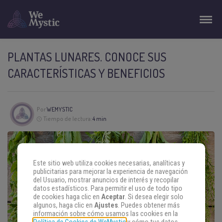
PLANTAS LUNARES. CONOCE SUS
CARACTERÍSTICAS Y BENEFICIOS
Por
WEMYSTIC
Tiempo de lectura:
4 min
Este sitio web utiliza cookies necesarias, analíticas y
publicitarias para mejorar la experiencia de navegación
del Usuario, mostrar anuncios de interés y recopilar
datos estadísticos. Para permitir el uso de todo tipo
de cookies haga clic en
Aceptar
. Si desea elegir solo
algunos, haga clic en
Ajustes
. Puedes obtener más
información sobre cómo usamos las cookies en la