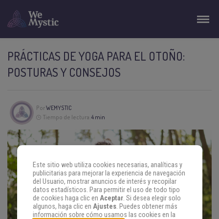
PRÁCTICAS DE YOGA PARA EL OTOÑO:
POSTURAS Y CONSEJOS
Por
WEMYSTIC
Tiempo de lectura:
4 min
Este sitio web utiliza cookies necesarias, analíticas y
publicitarias para mejorar la experiencia de navegación
del Usuario, mostrar anuncios de interés y recopilar
datos estadísticos. Para permitir el uso de todo tipo
de cookies haga clic en
Aceptar
. Si desea elegir solo
algunos, haga clic en
Ajustes
. Puedes obtener más
información sobre cómo usamos las cookies en la