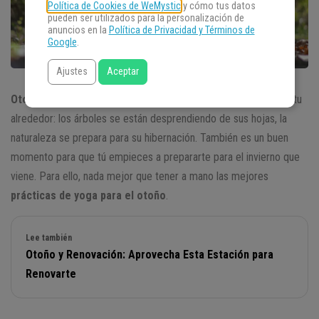
Política de Cookies de WeMystic
y cómo tus datos
pueden ser utilizados para la personalización de
anuncios en la
Política de Privacidad y Términos de
Google
.
Ajustes
Aceptar
Otoño
es, sin duda, la estación del año de la
renovación
. Mira a tu
alrededor: los árboles se están desprendiendo de sus hojas, la
naturaleza se prepara para su hibernación. También es un buen
momento para que tú empieces a prepararte para el invierno que
viene. Para ello, nada mejor que tener a mano las mejores
prácticas de yoga para el otoño
.
Lee también
Otoño y Renovación: Aprovecha Esta Estación para
Renovarte