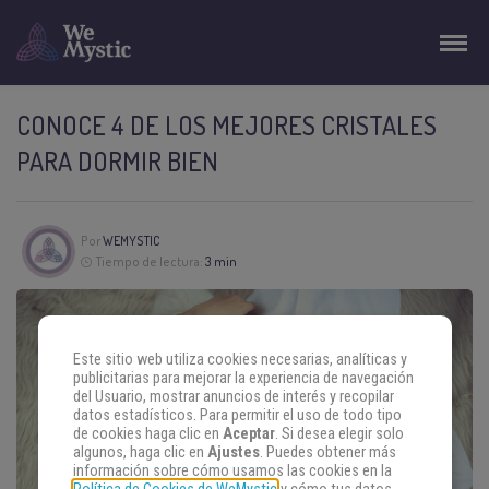
CONOCE 4 DE LOS MEJORES CRISTALES
PARA DORMIR BIEN
Por
WEMYSTIC
Tiempo de lectura:
3 min
Este sitio web utiliza cookies necesarias, analíticas y
publicitarias para mejorar la experiencia de navegación
del Usuario, mostrar anuncios de interés y recopilar
datos estadísticos. Para permitir el uso de todo tipo
de cookies haga clic en
Aceptar
. Si desea elegir solo
algunos, haga clic en
Ajustes
. Puedes obtener más
información sobre cómo usamos las cookies en la