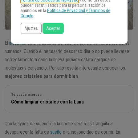
Política de Cookies de WeMystic
y cómo tus datos
pueden ser utilizados para la personalización de
anuncios en la
Política de Privacidad y Términos de
Google
.
Ajustes
Aceptar
El
insomnio
es un trastorno del sueño muy común entre los seres
humanos. Cuando el necesario descanso diario no puede llevarse
correctamente a cabo la nueva jornada estará cargada de
molestias y cansancio. Por ello resulta interesante conocer los
mejores cristales para dormir bien
.
Te puede interesar
Cómo limpiar cristales con la Luna
Con la ayuda de su energía la noche será más tranquila al
desaparecer la falta de
sueño
o la incapacidad de dormir. En