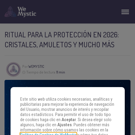
RITUAL PARA LA PROTECCIÓN EN 2026:
CRISTALES, AMULETOS Y MUCHO MÁS
Por
WEMYSTIC
Tiempo de lectura:
11 min
Este sitio web utiliza cookies necesarias, analíticas y
publicitarias para mejorar la experiencia de navegación
del Usuario, mostrar anuncios de interés y recopilar
datos estadísticos. Para permitir el uso de todo tipo
de cookies haga clic en
Aceptar
. Si desea elegir solo
algunos, haga clic en
Ajustes
. Puedes obtener más
información sobre cómo usamos las cookies en la