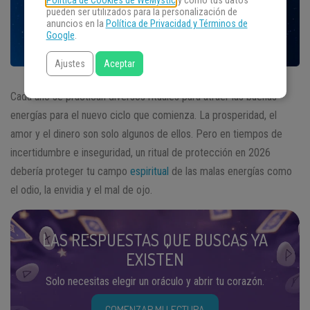
Política de Cookies de WeMystic
y cómo tus datos
pueden ser utilizados para la personalización de
anuncios en la
Política de Privacidad y Términos de
Google
.
Ajustes
Aceptar
Cada año se practican diversos rituales para atraer las buenas
energías para el nuevo ciclo que comienza. La prosperidad, el
amor y el dinero son solo algunos de ellos. Pero en tiempos de
incertidumbre e inseguridad, un ritual de protección en 2026
debería proteger tu campo
espiritual
de las malas energías como
el odio, la envidia y el mal de ojo.
LAS RESPUESTAS QUE BUSCAS YA
EXISTEN
Solo necesitas elegir un oráculo y abrir tu corazón.
COMENZAR MI LECTURA