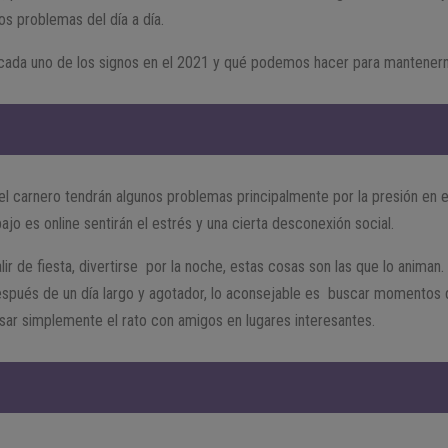
los problemas del día a día.
cada uno de los signos en el 2021 y qué podemos hacer para mantenern
del carnero tendrán algunos problemas principalmente por la presión en el
bajo es online sentirán el estrés y una cierta desconexión social.
lir de fiesta, divertirse por la noche, estas cosas son las que lo animan
espués de un día largo y agotador, lo aconsejable es buscar momentos 
pasar simplemente el rato con amigos en lugares interesantes.