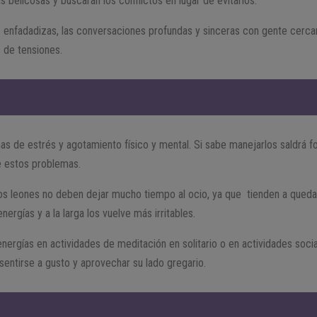
belicosas y buscarán los conflictos en lugar de evitarlos.
 enfadadizas, las conversaciones profundas y sinceras con gente cerca
s de tensiones.
s de estrés y agotamiento físico y mental. Si sabe manejarlos saldrá fo
e estos problemas.
los leones no deben dejar mucho tiempo al ocio, ya que tienden a qued
nergías y a la larga los vuelve más irritables.
energías en actividades de meditación en solitario o en actividades soci
entirse a gusto y aprovechar su lado gregario.