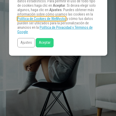
datos estadísticos. Para permitir el uso de todo tipo
de cookies haga clic en
Aceptar
. Si desea elegir solo
algunos, haga clic en
Ajustes
. Puedes obtener más
información sobre cómo usamos las cookies en la
Política de Cookies de WeMystic
y cómo tus datos
pueden ser utilizados para la personalización de
anuncios en la
Política de Privacidad y Términos de
Google
.
Ajustes
Aceptar