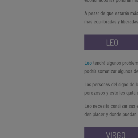
económicos las pondrán más 
A pesar de que estarán más
más equilibradas y liberada
LEO
Leo
tendrá algunos problema
podría somatizar algunos d
Las personas del signo de 
perezosos y esto les quita e
Leo necesita canalizar sus 
den placer y donde puedan s
VIRGO