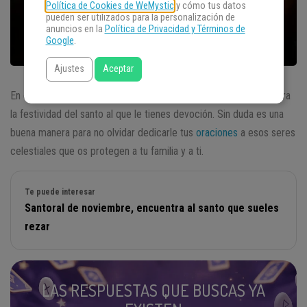
Política de Cookies de WeMystic
y cómo tus datos
pueden ser utilizados para la personalización de
anuncios en la
Política de Privacidad y Términos de
Google
.
Ajustes
Aceptar
En el
santoral de octubre
puedes hallar el día en que se celebra
la festividad del santo al que le tienes devoción. Sin duda es una
buena manera para no olvidar dedicarle tus
oraciones
a esos seres
celestiales que os protegen a tu familia y a ti.
Te puede interesar
Santoral de noviembre, encuentra al santo que sueles
rezar
LAS RESPUESTAS QUE BUSCAS YA