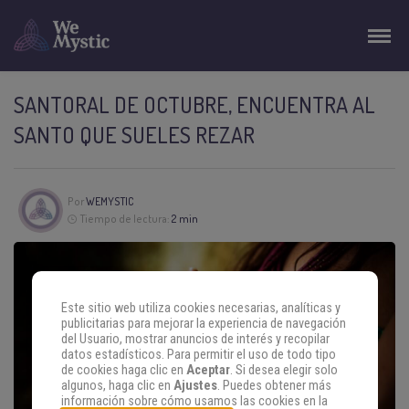
SANTORAL DE OCTUBRE, ENCUENTRA AL
SANTO QUE SUELES REZAR
Por
WEMYSTIC
Tiempo de lectura:
2 min
Este sitio web utiliza cookies necesarias, analíticas y
publicitarias para mejorar la experiencia de navegación
del Usuario, mostrar anuncios de interés y recopilar
datos estadísticos. Para permitir el uso de todo tipo
de cookies haga clic en
Aceptar
. Si desea elegir solo
algunos, haga clic en
Ajustes
. Puedes obtener más
información sobre cómo usamos las cookies en la