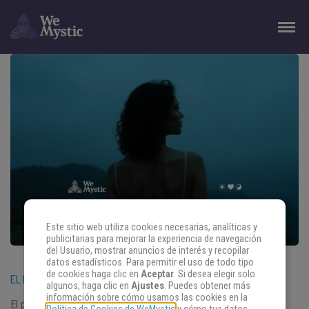
Este sitio web utiliza cookies necesarias, analíticas y
publicitarias para mejorar la experiencia de navegación
del Usuario, mostrar anuncios de interés y recopilar
datos estadísticos. Para permitir el uso de todo tipo
de cookies haga clic en
Aceptar
. Si desea elegir solo
EL PARAÍSO ASTRAL DE LIBRA
algunos, haga clic en
Ajustes
. Puedes obtener más
información sobre cómo usamos las cookies en la
El paraíso astral de Libra es una gran época para hacer planes,