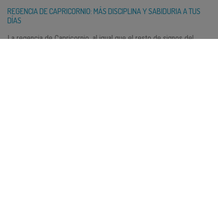
REGENCIA DE CAPRICORNIO: MÁS DISCIPLINA Y SABIDURIA A TUS
DÍAS
La regencia de Capricornio, al igual que el resto de signos del
zodíaco, depende […]
ENTRADAS RECIENTES
ENTRADAS ANTERIORES