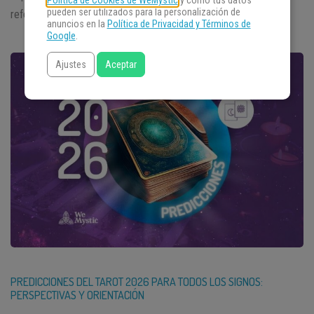
Política de Cookies de WeMystic
y cómo tus datos
pueden ser utilizados para la personalización de
reforzar amistades, […]
anuncios en la
Política de Privacidad y Términos de
Google
.
Ajustes
Aceptar
PREDICCIONES DEL TAROT 2026 PARA TODOS LOS SIGNOS:
PERSPECTIVAS Y ORIENTACIÓN