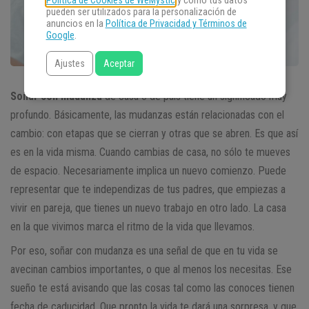
Política de Cookies de WeMystic
y cómo tus datos
pueden ser utilizados para la personalización de
anuncios en la
Política de Privacidad y Términos de
Google
.
Ajustes
Aceptar
Soñar con mudanza
de casa o de país tiene un significado muy
profundo. Básicamente, las mudanzas están relacionadas con el
cambio: con etapas que se cierran y otras que se abren. Es que así
es en la vida misma. Cuando cambias de casa, no sólo te mueves
de espacio. Necesariamente implica un nuevo comienzo. Puede
representar que te independizas de tus padres, que empiezas a
vivir en pareja, que tienes un nuevo trabajo en otro lado. La casa
en la que vivimos marca el ritmo de la vida que llevamos.
Por eso, soñar con mudanza es una señal de que en tu vida se
avecinan cambios importantes, o que al menos los necesitas. Ese
sueño te está avisando que las cosas tal como las conoces tienen
fecha de caducidad. Que pronto la vida te dará una sorpresa, y que