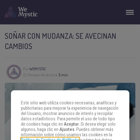
SOÑAR CON MUDANZA: SE AVECINAN
CAMBIOS
Por
WEMYSTIC
Tiempo de lectura:
5 min
Este sitio web utiliza cookies necesarias, analíticas y
publicitarias para mejorar la experiencia de navegación
del Usuario, mostrar anuncios de interés y recopilar
datos estadísticos. Para permitir el uso de todo tipo
de cookies haga clic en
Aceptar
. Si desea elegir solo
algunos, haga clic en
Ajustes
. Puedes obtener más
información sobre cómo usamos las cookies en la