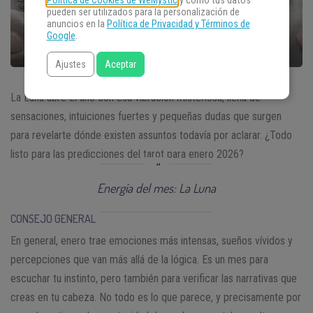
Política de Cookies de WeMystic
y cómo tus datos
pueden ser utilizados para la personalización de
anuncios en la
Política de Privacidad y Términos de
Google
.
Ajustes
Aceptar
La Luna abre el año con esa vibración misteriosa, llena de
sensaciones, intuiciones fuertes y pequeñas dudas que surgen
para revelarte dónde existen assuntos todavía por aclarar. ¿Todo
listo para las predicciones del tarot para enero 2026?
Energía del mes: La Luna
CONSEJO GENERAL
En general, enero trae emociones más intensas, sueños vívidos y
percepciones que van más allá de la lógica. Es un mes para
escuchar tu instinto, pero también para verificar las narrativas que
creas en tu cabeza. No todo es lo que parece, y precisamente por