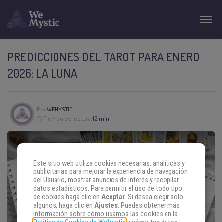
PREDICCIONES DEL TAROT PARA ENERO
2026: LA LUNA
Por
WEMYSTIC
Tiempo de lectura:
12 min
Este sitio web utiliza cookies necesarias, analíticas y
publicitarias para mejorar la experiencia de navegación
del Usuario, mostrar anuncios de interés y recopilar
datos estadísticos. Para permitir el uso de todo tipo
de cookies haga clic en
Aceptar
. Si desea elegir solo
algunos, haga clic en
Ajustes
. Puedes obtener más
información sobre cómo usamos las cookies en la