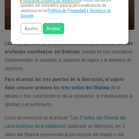
Política de Cookies de WeMystic
y cómo tus datos
pueden ser utilizados para la personalización de
anuncios en la
Política de Privacidad y Términos de
Google
.
Ajustes
Aceptar
Las tres puertas de la liberación constituyen una de las más
profundas enseñanzas del Budismo
, basada en tres conceptos
fundamentales: la vacuidad, la ausencia de signos y la ausencia de
objetivos.
Para alcanzar las tres puertas de la liberación, el sujeto
debe conocer primero los
tres sellos del Dharma
(la tri
laksana o tres características de la existencia): la transitoriedad, la
ayoidad, y el sufrimiento.
Como se mencionó en el artículo “
Los 3 Sellos del Dharma: las
características de la existencia
”, publicado en Wemystic, los 3
sellos del Dharma representan la percepción del mundo y sus