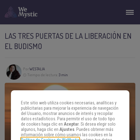
LAS TRES PUERTAS DE LA LIBERACIÓN EN
EL BUDISMO
Por
WESTALIA
Tiempo de lectura:
3 min
Este sitio web utiliza cookies necesarias, analíticas y
publicitarias para mejorar la experiencia de navegación
del Usuario, mostrar anuncios de interés y recopilar
datos estadísticos. Para permitir el uso de todo tipo
de cookies haga clic en
Aceptar
. Si desea elegir solo
algunos, haga clic en
Ajustes
. Puedes obtener más
información sobre cómo usamos las cookies en la