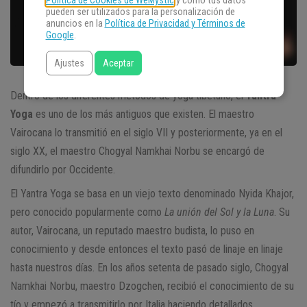
Política de Cookies de WeMystic
y cómo tus datos
pueden ser utilizados para la personalización de
anuncios en la
Política de Privacidad y Términos de
Google
.
Ajustes
Aceptar
Dentro de los diferentes métodos de yoga tibetano, el
Yantra
Yoga
es uno de los más antiguos que existen. El maestro
Vairocana lo transmitió en el siglo VII y posteriormente, ya en el
siglo XX, el maestro Chogyal Namkhai Norbu se encargó de
difundirlo por Occidente.
El Yantra Yoga se basa en un viejo texto denominado Nyida Khajor,
pero conocido popularmente como
La unión del Sol y la Luna
. Su
autor, Vairocana, un reputado maestro budista, lo puso en
conocimiento y desde entonces el texto pasó de linaje en linaje
hasta nuestros días. En los años setenta de pasado siglo, Chogyal
Namkhai Norbu, maestro Dzogchen, recibió el conocimiento de su
tío y empezó a transmitirlo por Italia haciendo detallados