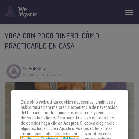
YOGA CON POCO DINERO: CÓMO
PRACTICARLO EN CASA
Por
WEMYSTIC
Tiempo de lectura:
4 min
Este sitio web utiliza cookies necesarias, analíticas y
publicitarias para mejorar la experiencia de navegación
del Usuario, mostrar anuncios de interés y recopilar
datos estadísticos. Para permitir el uso de todo tipo
de cookies haga clic en
Aceptar
. Si desea elegir solo
algunos, haga clic en
Ajustes
. Puedes obtener más
información sobre cómo usamos las cookies en la