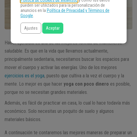
Política de Cookies de WeMystic
y cómo tus datos
pueden ser utilizados para la personalización de
anuncios en la
Política de Privacidad y Términos de
Google
.
Ajustes
Aceptar
Hacer ejercicio es una de las mejores formas de mantenerse
saludable. Es que en la vida que llevamos actualmente,
principalmente sedentaria, necesitamos buscar los espacios para
mover el cuerpo y activar las energías. Uno de los mejores
ejercicios es el yoga
, puesto que cultiva a la vez el cuerpo y la
mente. Lo mejor es que hacer
yoga con poco dinero
es posible,
porque no se necesitan grandes materiales.
Además, es fácil de practicar en casa, lo cual lo hace todavía más
económico. Solo necesitas un poquito de suelo y algunos
materiales básicos.
A continuación te contaremos las mejores maneras de preparar un