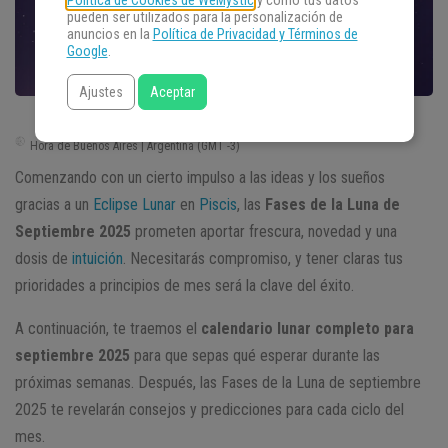
Política de Cookies de WeMystic
y cómo tus datos
pueden ser utilizados para la personalización de
anuncios en la
Política de Privacidad y Términos de
Google
.
Ajustes
Aceptar
Hora de Buenos Aires | Argentina (GMT -3)
Comenzando con un cierto impulso a las ideas y los sueños
gracias a un
Eclipse Lunar
en
Piscis
, las
Fases de la Luna de
Septiembre 2025
prometen aportar frescura, novedad y una
dosis de
intuición
. Necesitarás compromiso, y tener claras tus
prioridades a principios de mes será la clave del éxito.
A continuación, te traemos el
calendario lunar completo para
septiembre 2025
para que sepas qué esperar durante las
próximas semanas. Después, las Fases de la Luna de septiembre
2025 te revelarán consejos y predicciones para cada ciclo del
mes.