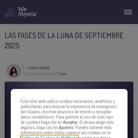
LAS FASES DE LA LUNA DE SEPTIEMBRE
2025
Por
PAULA MARIÁ
Tiempo de lectura:
7 min
Este sitio web utiliza cookies necesarias, analíticas y
publicitarias para mejorar la experiencia de navegación
del Usuario, mostrar anuncios de interés y recopilar
datos estadísticos. Para permitir el uso de todo tipo
de cookies haga clic en
Aceptar
. Si desea elegir solo
algunos, haga clic en
Ajustes
. Puedes obtener más
información sobre cómo usamos las cookies en la