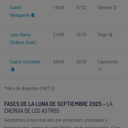
Cuarto
14/09
07:32
Géminis ♊️
Menguante 🌒
Luna Nueva
21/09
16:53
Virgo ♍️
(Eclipse Solar)
Cuarto Creciente
29/09
20:53
Capricornio
🌘
♑
*Hora de Argentina (GMT-3)
FASES DE LA LUNA DE SEPTIEMBRE 2025 –
LA
ENERGÍA DE LOS ASTROS
Septiembre estará marcado por emociones, prioridades y
mensajes que, aunque no sean fáciles, serán constructivos. ¡Cree