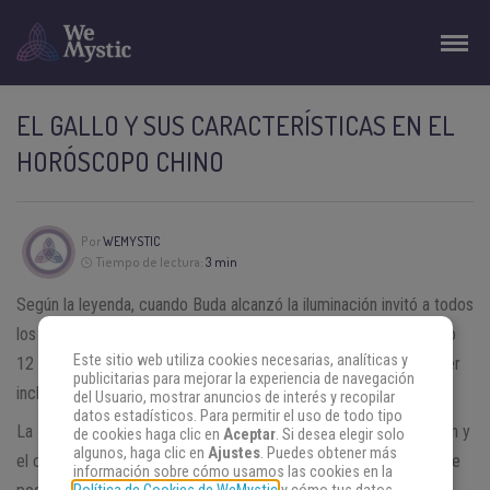
EL GALLO Y SUS CARACTERÍSTICAS EN EL
HORÓSCOPO CHINO
Por
WEMYSTIC
Tiempo de lectura:
3 min
Según la leyenda, cuando Buda alcanzó la iluminación invitó a todos
los animales a festejar su alegría. Acudieron a esa invitación sólo
Este sitio web utiliza cookies necesarias, analíticas y
12 animales, el Gallo y otros 11, que obtuvieron como premio ser
publicitarias para mejorar la experiencia de navegación
incluidos en el
zodiaco chino
.
del Usuario, mostrar anuncios de interés y recopilar
datos estadísticos. Para permitir el uso de todo tipo
La
astrología china
es una de las más antiguas que se conocen y
de cookies haga clic en
Aceptar
. Si desea elegir solo
algunos, haga clic en
Ajustes
. Puedes obtener más
el caso del
horóscopo chino
es especialmente llamativo ya que
información sobre cómo usamos las cookies en la