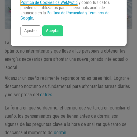
Política de Cookies de WeMystic
y cómo tus datos
pueden ser utilizados para la personalización de
anuncios en la
Política de Privacidad y Términos de
Google
.
Ajustes
Aceptar
La
meditación para dormir
permite que se alcance un sueño
óptimo, no intermitente y que lleve a las personas a obtener las
energías necesarias para afrontar una nueva jornada intelectual o
laboral.
Alcanzar un sueño realmente reparador no es tarea fácil. Lograr el
descanso nocturno es fundamental para afrontar las tareas diarias
y no ser presa del
estrés
.
La forma en que se duerme, el tiempo que se tarda en conciliar el
sueño, los pensamientos que se tienen antes de dormir, son
algunas de las preguntas clave a la hora de analizar qué tanto se
descansa al momento de
dormir
.