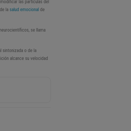
odificar las partículas del
 de la
salud emocional
de
neurocientíficos, se llama
l sintonizada o de la
dición alcance su velocidad