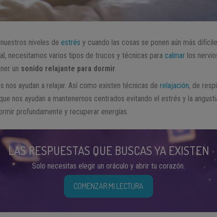
nuestros niveles de
estrés
y cuando las cosas se ponen aún más difíciles
nal, necesitamos varios tipos de trucos y técnicas para
calmar
los nervio
oner un
sonido relajante para dormir
.
s nos ayudan a relajar. Así como existen técnicas de
relajación
, de resp
que nos ayudan a mantenernos centrados evitando el estrés y la angust
dormir profundamente y recuperar energías.
LAS RESPUESTAS QUE BUSCAS YA EXISTEN
Solo necesitas elegir un oráculo y abrir tu corazón.
COMENZAR MI LECTURA