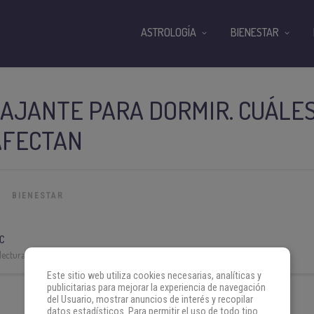
ASTROLOGÍA
BIENESTAR
AJANTE PARA DORMIR. CUÁLES
AFECTAN
BIENESTAR
C
lectura:
3 min
Este sitio web utiliza cookies necesarias, analíticas y
publicitarias para mejorar la experiencia de navegación
del Usuario, mostrar anuncios de interés y recopilar
datos estadísticos. Para permitir el uso de todo tipo