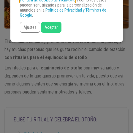
Política de Cookies de WeMystic
y cómo tus datos
pueden ser utilizados para la personalización de
anuncios en la
Política de Privacidad y Términos de
Google
.
Ajustes
Aceptar
El calendario no para y pronto el frío volverá a tocar la puerta, y
hay muchas personas que les gusta recibir el cambio de estación
con rituales para el equinoccio de otoño
.
Los rituales para el
equinoccio de otoño
son muy variados y
dependen de lo que quieras promover en tu vida, puesto que así
como algunos sienten que su energía se merma con el frío, otras
personas pueden sentirme motivados y felices.
ELIGE TU RITUAL Y CELEBRA EL OTOÑO: