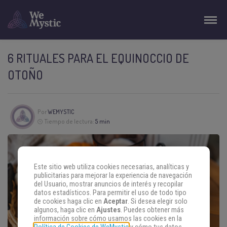
6 RITUALES PARA EL EQUINOCCIO DE
OTOÑO
Por
WEMYSTIC
Tiempo de lectura:
5 min
Este sitio web utiliza cookies necesarias, analíticas y
publicitarias para mejorar la experiencia de navegación
del Usuario, mostrar anuncios de interés y recopilar
datos estadísticos. Para permitir el uso de todo tipo
de cookies haga clic en
Aceptar
. Si desea elegir solo
algunos, haga clic en
Ajustes
. Puedes obtener más
información sobre cómo usamos las cookies en la