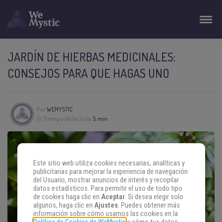
JARDÍN DE HIERBAS MEDICINALES:
CONSEJOS PARA QUE HAGAS UNO
Por
WEMYSTIC
Tiempo de lectura:
5 min
Este sitio web utiliza cookies necesarias, analíticas y
publicitarias para mejorar la experiencia de navegación
del Usuario, mostrar anuncios de interés y recopilar
datos estadísticos. Para permitir el uso de todo tipo
de cookies haga clic en
Aceptar
. Si desea elegir solo
algunos, haga clic en
Ajustes
. Puedes obtener más
información sobre cómo usamos las cookies en la