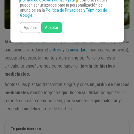
Política de Cookies de WeMystic
y cómo tus datos
pueden ser utilizados para la personalización de
anuncios en la
Política de Privacidad y Términos de
Google
.
Ajustes
Aceptar
Al igual que la
meditación
y el
yoga
, la jardinería es una útil práctica
para ayudar a reducir el
estrés
y la
ansiedad
, mantenerse activo(a),
ocupar el cuerpo, la mente y dormir mejor. Por ello en este
artículo, te enseñaremos como hacer un
jardín de hierbas
medicinales
.
Además, las plantas transmiten alegría y si es un
jardín de hierbas
medicinales
mucho mejor ya que tienen la utilidad de aportar un
remedio en caso de necesidad, por si sientes algún malestar y
necesites un delicioso té de hierbas.
Te puede interesar